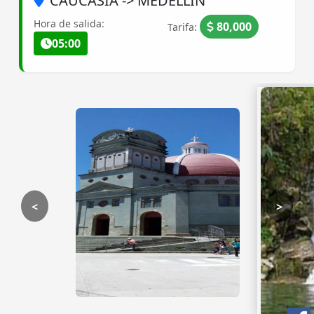
CAUCASIA -> MEDELLIN
Hora de salida:
80,000
Tarifa:
05:00
<
>