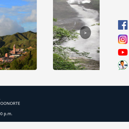
>
.
 COONORTE
00 p.m.