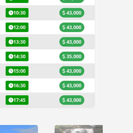
10:30
43,000
12:00
43,000
13:30
43,000
14:30
35,000
15:00
43,000
16:30
43,000
17:45
43,000